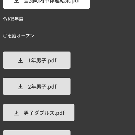
当別町内中体連結果.pdf
令和5年度
○恵庭オープン
1年男子.pdf
2年男子.pdf
男子ダブルス.pdf