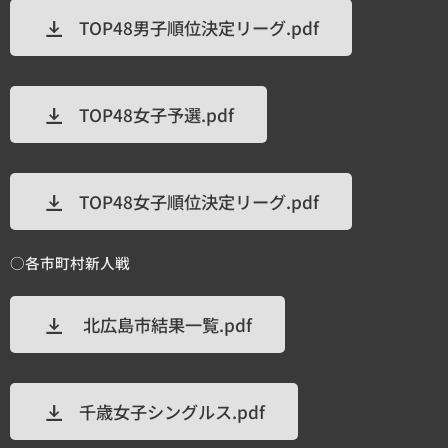
TOP48男子順位決定リーグ.pdf
TOP48女子予選.pdf
TOP48女子順位決定リーグ.pdf
○各市町村新人戦
北広島市結果一覧.pdf
千歳女子シングルス.pdf