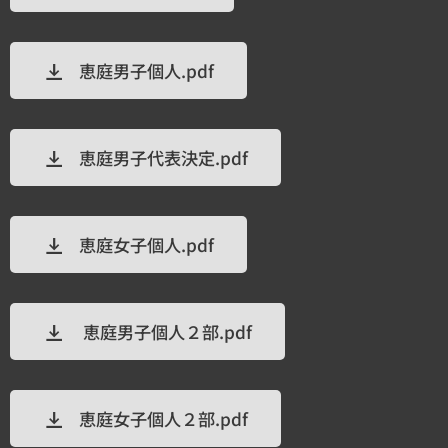
恵庭男子個人.pdf
恵庭男子代表決定.pdf
恵庭女子個人.pdf
恵庭男子個人２部.pdf
恵庭女子個人２部.pdf