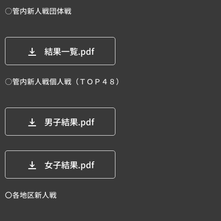
○管内新人戦団体戦
結果一覧.pdf
○管内新人戦個人戦（ＴＯＰ４８）
男子結果.pdf
女子結果.pdf
〇各地区新人戦