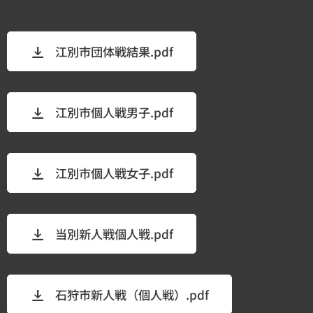
江別市団体戦結果.pdf
江別市個人戦男子.pdf
江別市個人戦女子.pdf
当別新人戦個人戦.pdf
石狩市新人戦（個人戦）.pdf