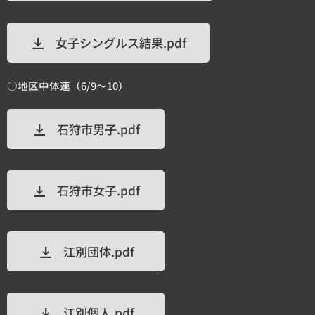
女子シングルス結果.pdf
○地区中体連（6/9〜10）
石狩市男子.pdf
石狩市女子.pdf
江別団体.pdf
江別個人.pdf