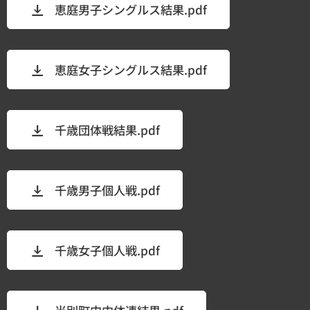
恵庭男子シングルス結果.pdf
恵庭女子シングルス結果.pdf
千歳団体戦結果.pdf
千歳男子個人戦.pdf
千歳女子個人戦.pdf